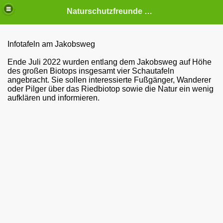
Naturschutzfreunde Schemmerberg e.V
Infotafeln am Jakobsweg
Ende Juli 2022 wurden entlang dem Jakobsweg auf Höhe
des großen Biotops insgesamt vier Schautafeln
est
angebracht. Sie sollen interessierte Fußgänger, Wanderer
oder Pilger über das Riedbiotop sowie die Natur ein wenig
weg
aufklären und informieren.
weg
otope
telle
enbiotop
im TA